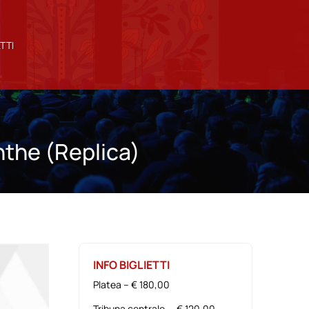
TTI
nthe (Replica)
INFO BIGLIETTI
Platea – € 180,00
Tribuna centrale – € 120,00