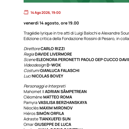
14 Ago 2026, 19:00
venerdì 14 agosto, ore 19.00
Tragédie lyrique in tre atti di Luigi Balochi e Alexandre So
Edizione critica della Fondazione Rossini di Pesaro, in col
Direttore
CARLO RIZZI
Regia
DAVIDE LIVERMORE
Scene
ELEONORA PERONETTI PAOLO GEP CUCCO DAVI
Videodesign
D-WOK
Costumi
GIANLUCA FALASCHI
Luci
NICOLAS BOVEY
Personaggi e Interpreti
Mahomet II
ADRIAN SÂMPETREAN
Cléomène
MATTEO ROMA
Pamyra
VASILISA BERZHANSKAYA
Néoclès
MAXIM MIRONOV
Hiéros
SIMÓN ORFILA
Adraste
TIANXUEFEI SUN
Omar
GIUSEPPE DE LUCA