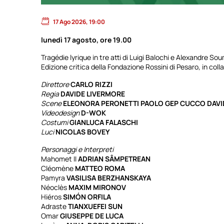
17 Ago 2026, 19:00
lunedì 17 agosto, ore 19.00
Tragédie lyrique in tre atti di Luigi Balochi e Alexandre So
Edizione critica della Fondazione Rossini di Pesaro, in col
Direttore
CARLO RIZZI
Regia
DAVIDE LIVERMORE
Scene
ELEONORA PERONETTI PAOLO GEP CUCCO DAVI
Videodesign
D-WOK
Costumi
GIANLUCA FALASCHI
Luci
NICOLAS BOVEY
Personaggi e Interpreti
Mahomet II
ADRIAN SÂMPETREAN
Cléomène
MATTEO ROMA
Pamyra
VASILISA BERZHANSKAYA
Néoclès
MAXIM MIRONOV
Hiéros
SIMÓN ORFILA
Adraste
TIANXUEFEI SUN
Omar
GIUSEPPE DE LUCA