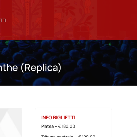
TTI
nthe (Replica)
INFO BIGLIETTI
Platea – € 180,00
Tribuna centrale – € 120,00